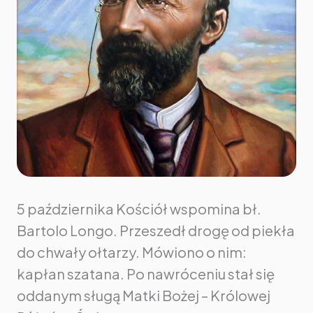
5 października Kościół wspomina bł.
Bartolo Longo. Przeszedł drogę od piekła
do chwały ołtarzy. Mówiono o nim:
kapłan szatana. Po nawróceniu stał się
oddanym sługą Matki Bożej – Królowej