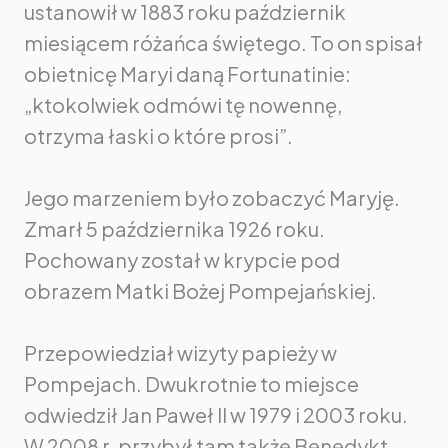
ustanowił w 1883 roku październik
miesiącem różańca świętego. To on spisał
obietnicę Maryi daną Fortunatinie:
„ktokolwiek odmówi tę nowennę,
otrzyma łaski o które prosi”.
Jego marzeniem było zobaczyć Maryję.
Zmarł 5 października 1926 roku.
Pochowany został w krypcie pod
obrazem Matki Bożej Pompejańskiej.
Przepowiedział wizyty papieży w
Pompejach. Dwukrotnie to miejsce
odwiedził Jan Paweł II w 1979 i 2003 roku.
W 2008 r. przybył tam także Benedykt