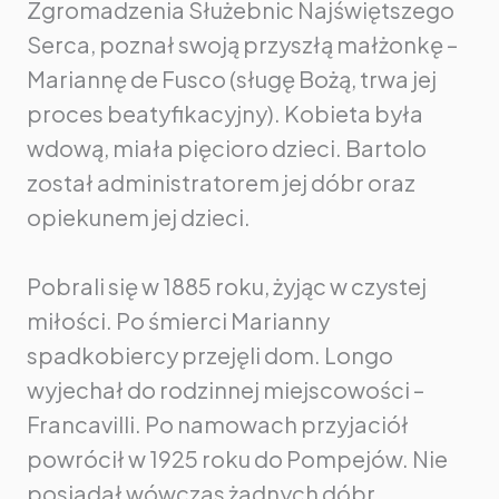
Zgromadzenia Służebnic Najświętszego
Serca, poznał swoją przyszłą małżonkę –
Mariannę de Fusco (sługę Bożą, trwa jej
proces beatyfikacyjny). Kobieta była
wdową, miała pięcioro dzieci. Bartolo
został administratorem jej dóbr oraz
opiekunem jej dzieci.
Pobrali się w 1885 roku, żyjąc w czystej
miłości. Po śmierci Marianny
spadkobiercy przejęli dom. Longo
wyjechał do rodzinnej miejscowości –
Francavilli. Po namowach przyjaciół
powrócił w 1925 roku do Pompejów. Nie
posiadał wówczas żadnych dóbr.