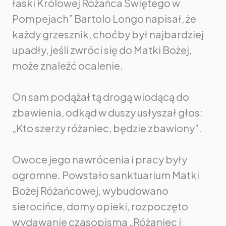
łaski Królowej Różańca Świętego w
Pompejach” Bartolo Longo napisał, że
każdy grzesznik, choćby był najbardziej
upadły, jeśli zwróci się do Matki Bożej,
może znaleźć ocalenie.
On sam podążał tą drogą wiodącą do
zbawienia, odkąd w duszy usłyszał głos:
„Kto szerzy różaniec, będzie zbawiony”.
Owoce jego nawrócenia i pracy były
ogromne. Powstało sanktuarium Matki
Bożej Różańcowej, wybudowano
sierocińce, domy opieki, rozpoczęto
wydawanie czasopisma „Różaniec i