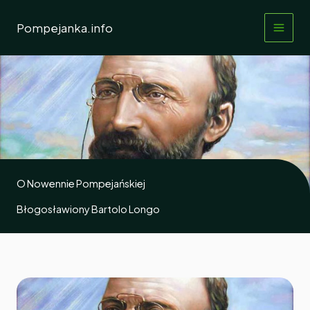
Przejdź
do
Pompejanka.info
treści
O Nowennie Pompejańskiej
Błogosławiony Bartolo Longo