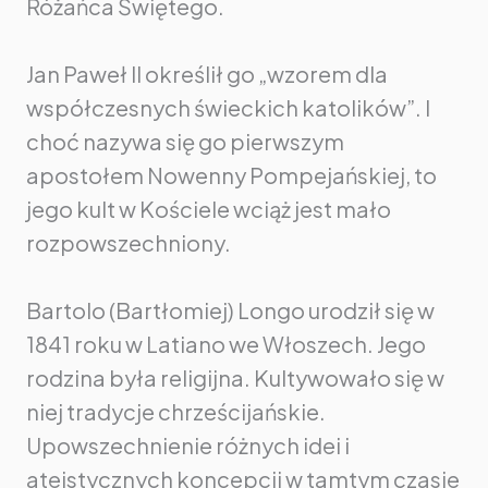
Różańca Świętego.
Jan Paweł II określił go „wzorem dla
współczesnych świeckich katolików”. I
choć nazywa się go pierwszym
apostołem Nowenny Pompejańskiej, to
jego kult w Kościele wciąż jest mało
rozpowszechniony.
Bartolo (Bartłomiej) Longo urodził się w
1841 roku w Latiano we Włoszech. Jego
rodzina była religijna. Kultywowało się w
niej tradycje chrześcijańskie.
Upowszechnienie różnych idei i
ateistycznych koncepcji w tamtym czasie